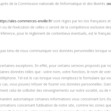
 auprès de la Commission nationale de l’informatique et des libertés (
ww
https://ales-commerces-enville.fr/
sont régies par les lois françaises et
ion ou de l’exécution de celles-ci seront de la compétence exclusive d
 référence, pour le règlement de contentieux éventuels, est le français
 pas tenu de nous communiquer vos données personnelles lorsque vous
.
ertaines exceptions. En effet, pour certains services proposés par no
nes données telles que : votre nom, votre fonction, le nom de votre
éléphone. Tel est le cas lorsque vous remplissez le formulaire qui vo
es cas, vous pouvez refuser de fournir vos données personnelles. Dan
mment celui de solliciter des renseignements sur notre société, ou de re
 manière automatique certaines informations vous concernant lors d’u
ormations concernant l’utilisation de notre site, comme les zones que 