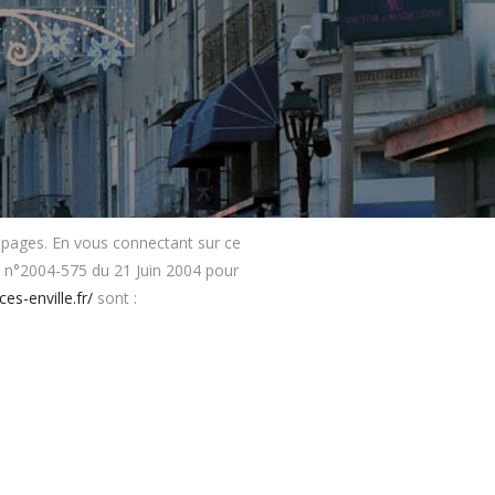
es pages. En vous connectant sur ce
oi n°2004-575 du 21 Juin 2004 pour
es-enville.fr/
sont :