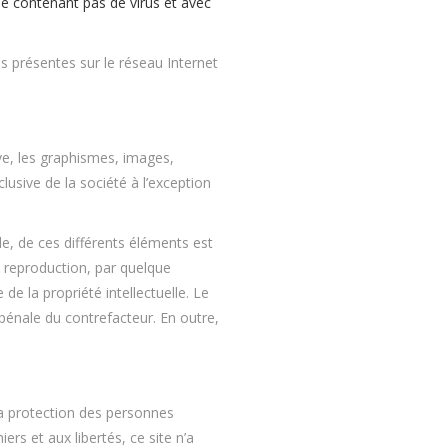
, ne contenant pas de virus et avec
es présentes sur le réseau Internet
ive, les graphismes, images,
lusive de la société à l’exception
le, de ces différents éléments est
u reproduction, par quelque
e la propriété intellectuelle. Le
 pénale du contrefacteur. En outre,
la protection des personnes
ers et aux libertés, ce site n’a