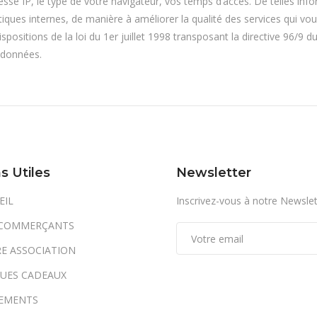
se IP, le type de votre navigateur, vos temps d’accès. De telles info
stiques internes, de manière à améliorer la qualité des services qui v
positions de la loi du 1er juillet 1998 transposant la directive 96/9 d
 données.
s Utiles
Newsletter
EIL
Inscrivez-vous à notre Newslet
COMMERÇANTS
E ASSOCIATION
UES CADEAUX
EMENTS