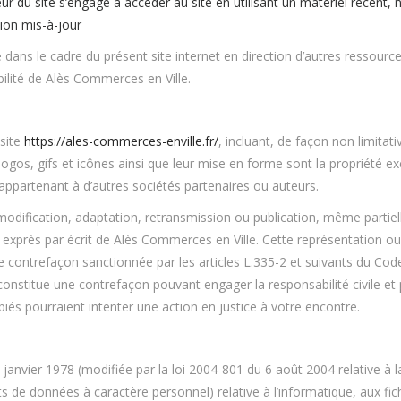
ateur du site s’engage à accéder au site en utilisant un matériel récent
ion mis-à-jour
 dans le cadre du présent site internet en direction d’autres ressourc
ilité de Alès Commerces en Ville.
 site
https://ales-commerces-enville.fr/
, incluant, de façon non limitat
logos, gifs et icônes ainsi que leur mise en forme sont la propriété exc
ppartenant à d’autres sociétés partenaires ou auteurs.
modification, adaptation, retransmission ou publication, même partiel
rd exprès par écrit de Alès Commerces en Ville. Cette représentation o
 contrefaçon sanctionnée par les articles L.335-2 et suivants du Code d
constitue une contrefaçon pouvant engager la responsabilité civile et
iés pourraient intenter une action en justice à votre encontre.
janvier 1978 (modifiée par la loi 2004-801 du 6 août 2004 relative à 
 de données à caractère personnel) relative à l’informatique, aux fichi