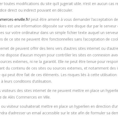
r toutes modifications du site qu’il jugerait utile. n’est en aucun cas re
dice direct ou indirect pouvant en découler.
merces-enville.fr/
peut-être amené à vous demander l’acceptation de
okies est une information déposée sur votre disque dur par le serveur du
s sur votre ordinateur dans un simple fichier texte auquel un serveur
es de ce site ne peuvent être fonctionnelles sans l’acceptation de coo
ternet de peuvent offrir des liens vers d’autres sites internet ou d’aut
 ne dispose d’aucun moyen pour contrôler les sites en connexion avec
et sources externes, ni ne la garantit. Elle ne peut être tenue pour re
tant du contenu de ces sites ou sources externes, et notamment des i
 qui peut être fait de ces éléments. Les risques liés à cette utilisati
à leurs conditions d’utilisation.
es visiteurs des sites internet de ne peuvent mettre en place un hyperli
le de Alès Commerces en Ville.
 ou visiteur souhaiterait mettre en place un hyperlien en direction d’un
endra d’adresser un email accessible sur le site afin de formuler sa d