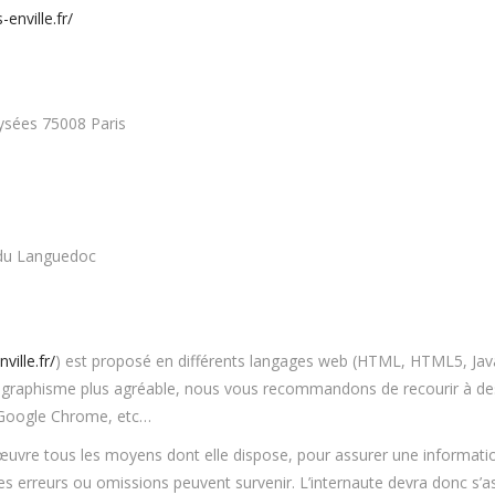
enville.fr/
ysées 75008 Paris
 du Languedoc
ille.fr/
) est proposé en différents langages web (HTML, HTML5, Java
t un graphisme plus agréable, nous vous recommandons de recourir à
x, Google Chrome, etc…
uvre tous les moyens dont elle dispose, pour assurer une information
des erreurs ou omissions peuvent survenir. L’internaute devra donc s’a