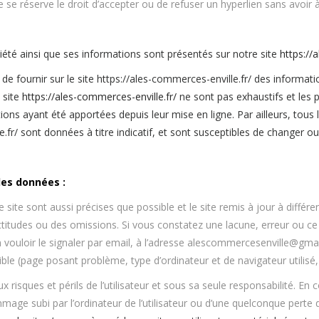
 se réserve le droit d’accepter ou de refuser un hyperlien sans avoir à 
ciété ainsi que ses informations sont présentés sur notre site
https://
de fournir sur le site https://ales-commerces-enville.fr/ des informati
 site
https://ales-commerces-enville.fr/
ne sont pas exhaustifs et les p
ns ayant été apportées depuis leur mise en ligne. Par ailleurs, tous 
.fr/
sont données à titre indicatif, et sont susceptibles de changer ou
les données :
site sont aussi précises que possible et le site remis à jour à différ
titudes ou des omissions. Si vous constatez une lacune, erreur ou ce 
vouloir le signaler par email, à l’adresse alescommercesenville@gma
ible (page posant problème, type d’ordinateur et de navigateur utilisé,
x risques et périls de l’utilisateur et sous sa seule responsabilité. En
age subi par l’ordinateur de l’utilisateur ou d’une quelconque perte