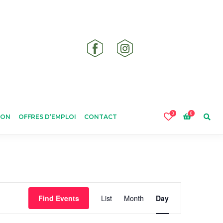
0
0
ION
OFFRES D’EMPLOI
CONTACT
Event
Find Events
List
Month
Day
Views
Navigation