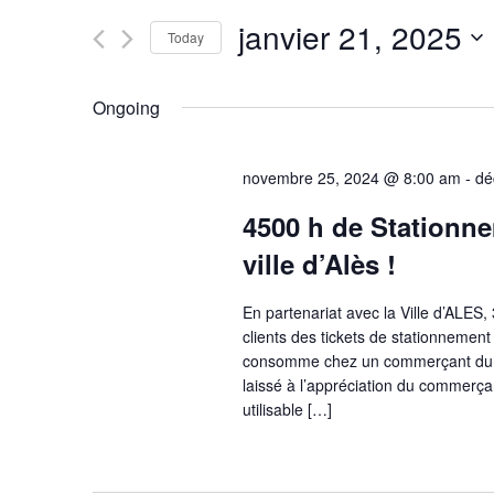
and
for
janvier 21, 2025
Today
Events
Views
Select
by
date.
Keyword.
Ongoing
Navigation
novembre 25, 2024 @ 8:00 am
-
dé
4500 h de Stationn
ville d’Alès !
En partenariat avec la Ville d’ALES,
clients des tickets de stationnement 
consomme chez un commerçant du Cen
laissé à l’appréciation du commer
utilisable […]