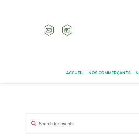
ACCUEIL
NOS COMMERÇANTS
N
Events
Enter
Keyword.
Search
Search