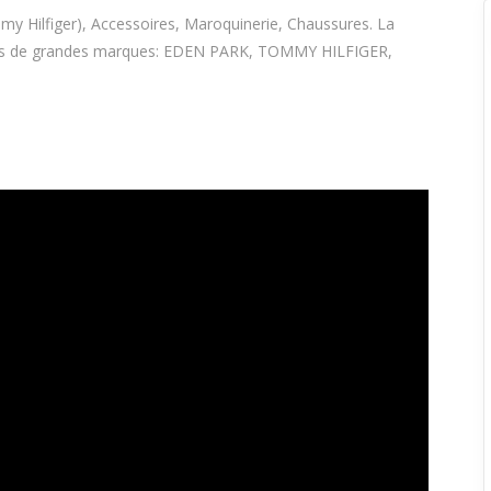
Hilfiger), Accessoires, Maroquinerie, Chaussures. La
les de grandes marques: EDEN PARK, TOMMY HILFIGER,