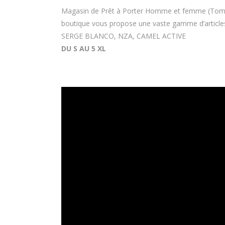
Magasin de Prêt à Porter Homme et femme (Tommy 
boutique vous propose une vaste gamme d’artic
SERGE BLANCO, NZA, CAMEL ACTIVE
DU S AU 5 XL