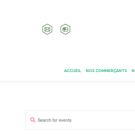
ACCUEIL
NOS COMMERÇANTS
N
Events
Enter
Keyword.
Search
Search