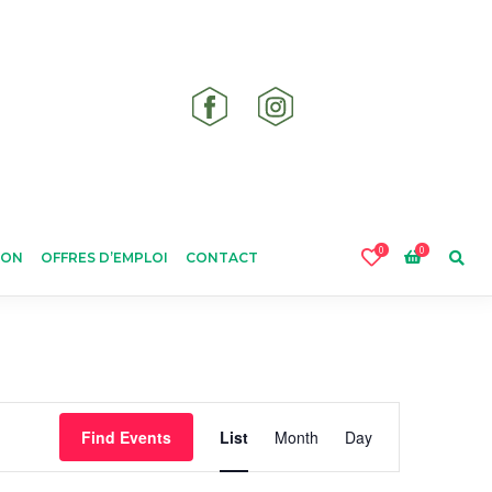
0
0
ION
OFFRES D’EMPLOI
CONTACT
Event
Find Events
List
Month
Day
Views
Navigation