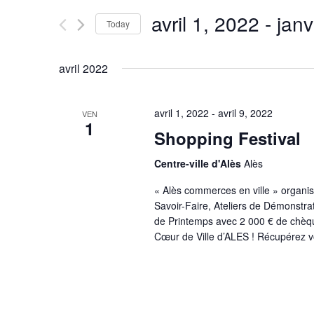
and
for
avril 1, 2022
 - 
janv
Today
Events
Views
Select
by
date.
Keyword.
avril 2022
Navigation
avril 1, 2022
-
avril 9, 2022
VEN
1
Shopping Festival
Centre-ville d'Alès
Alès
« Alès commerces en ville » organise
Savoir-Faire, Ateliers de Démonstr
de Printemps avec 2 000 € de chèq
Cœur de Ville d’ALES ! Récupérez vo